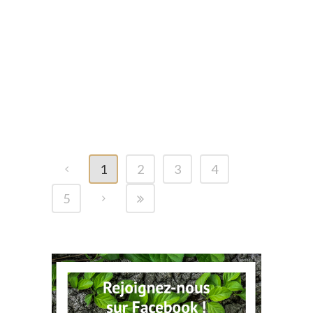
POSTÉ LE 07 JAN 2026
DANS
BLOG
,
VIDÉO
Grizzly Man : Dévoré
vivant par les ours qu’il
protégeait
1
2
3
4
5