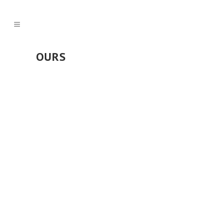
OURS
POSTÉ LE 07 JAN 2026
DANS
BLOG
,
VIDÉO
FAUNA ÉPISODE 3 – Le