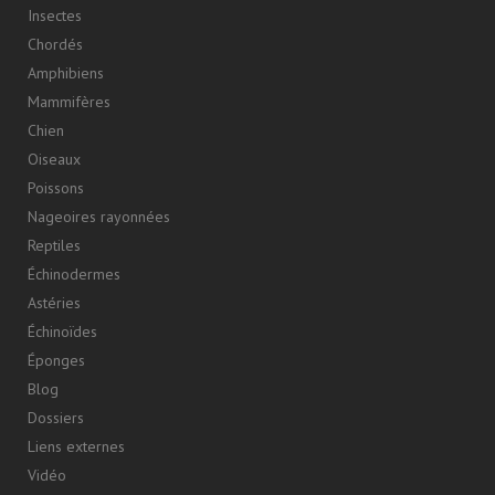
Insectes
Chordés
Amphibiens
Mammifères
Chien
Oiseaux
Poissons
Nageoires rayonnées
Reptiles
Échinodermes
Astéries
Échinoïdes
Éponges
Blog
Dossiers
Liens externes
Vidéo