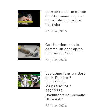
Le microcèbe, lémurien
de 70 grammes qui se
nourrit du nectar des
baobabs
27 juillet, 2026
Ce lémurien miaule
comme un chat après
une anesthésie
27 juillet, 2026
Les Lémuriens au Bord
de la Famine ?
???????? –
MADAGASCAR
???????? –
Documentaire Animalier
HD – AMP
27 juillet, 2026