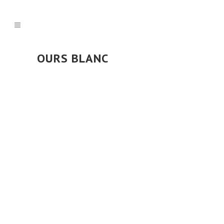
OURS BLANC
POSTÉ LE 29 MAI 2026
DANS
BLOG
,
VIDÉO
L’ours blanc princesse !