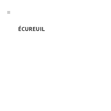
ÉCUREUIL
POSTÉ LE 26 MAR 2026
DANS
BLOG
,
VIDÉO
Sciurus vulgaris –