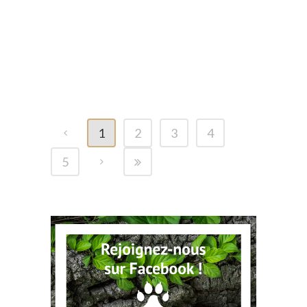
POSTÉ LE 10 OCT 2024
DANS
BLOG
,
VIDÉO
Red squirrel
1
2
3
4
5