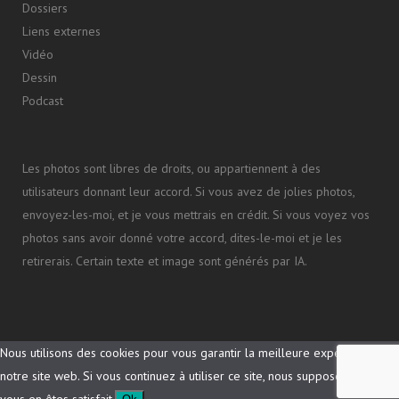
Dossiers
Liens externes
Vidéo
Dessin
Podcast
Les photos sont libres de droits, ou appartiennent à des
utilisateurs donnant leur accord. Si vous avez de jolies photos,
envoyez-les-moi, et je vous mettrais en crédit. Si vous voyez vos
photos sans avoir donné votre accord, dites-le-moi et je les
retirerais. Certain texte et image sont générés par IA.
Nous utilisons des cookies pour vous garantir la meilleure expérience sur
notre site web. Si vous continuez à utiliser ce site, nous supposerons que