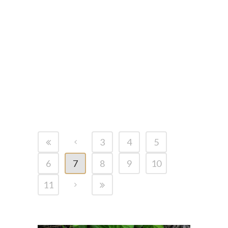
POSTÉ LE 22 MAR 2025
DANS
BLOG
,
VIDÉO
DOCUMENTAIRE –
CONNAISSEZ VOUS BIEN
le MOINEAU
DOMESTIQUE ?
3
4
5
6
7
8
9
10
11