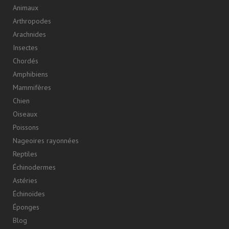
Animaux
Arthropodes
Arachnides
Insectes
Chordés
Amphibiens
Mammifères
Chien
Oiseaux
Poissons
Nageoires rayonnées
Reptiles
Échinodermes
Astéries
Échinoïdes
Éponges
Blog