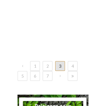
POSTÉ LE 10 OCT 2025
DANS
BLOG
,
VIDÉO
PIPIT de ARBRES,
CHARDONNERET,
LINOTTE, TARIER des
PRES
1
2
3
4
5
6
7