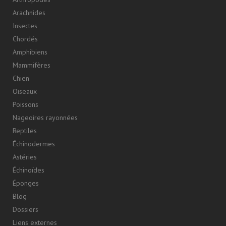
Arachnides
Insectes
Chordés
Amphibiens
Mammifères
Chien
Oiseaux
Poissons
Nageoires rayonnées
Reptiles
Échinodermes
Astéries
Échinoïdes
Éponges
Blog
Dossiers
Liens externes