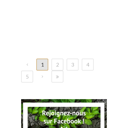
POSTÉ LE 23 SEP 2024
DANS
BLOG
,
VIDÉO
Guépard VS Antilopes –
Chronique de l’Afrique
Sauvage | Pierre Arditi |
Documentaire – BF
1
2
3
4
5