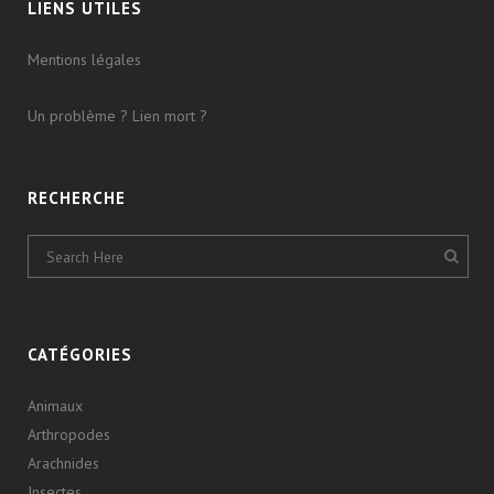
LIENS UTILES
Mentions légales
Un problème ? Lien mort ?
RECHERCHE
CATÉGORIES
Animaux
Arthropodes
Arachnides
Insectes