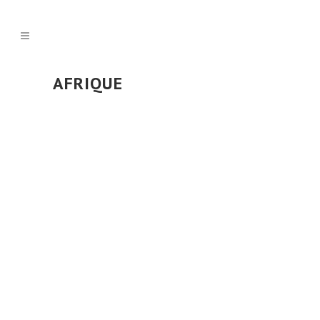
AFRIQUE
POSTÉ LE 25 JUIL 2026
DANS
BLOG
,
VIDÉO
Le caracal, le plus