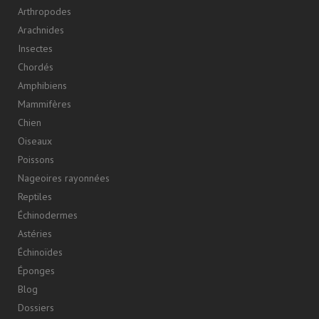
Arthropodes
Arachnides
Insectes
Chordés
Amphibiens
Mammifères
Chien
Oiseaux
Poissons
Nageoires rayonnées
Reptiles
Échinodermes
Astéries
Échinoïdes
Éponges
Blog
Dossiers