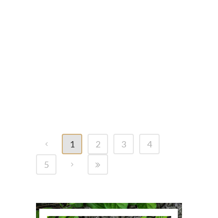
POSTÉ LE 29 MAI 2026
DANS
BLOG
,
VIDÉO
Journée mondiale du
câlin #30millionsdamis
#Câlins #ChiensEtChats
#animaux
#journéemondialedescâlins
1
2
3
4
5