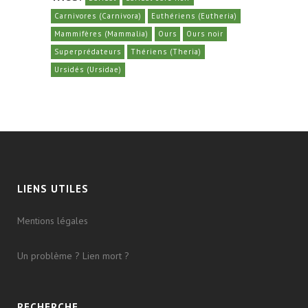
Carnivores (Carnivora)
Euthériens (Eutheria)
Mammifères (Mammalia)
Ours
Ours noir
Superprédateurs
Thériens (Theria)
Ursidés (Ursidae)
LIENS UTILES
Mentions légales
Un problème ? Lien mort ?
RECHERCHE