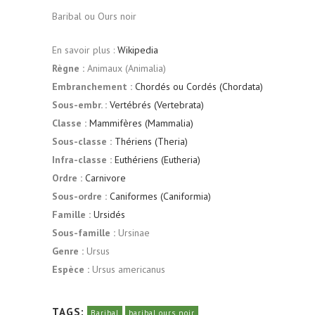
Baribal ou Ours noir
En savoir plus :
Wikipedia
Règne :
Animaux (Animalia)
Embranchement :
Chordés ou Cordés (Chordata)
Sous-embr. :
Vertébrés (Vertebrata)
Classe :
Mammifères (Mammalia)
Sous-classe :
Thériens (Theria)
Infra-classe :
Euthériens (Eutheria)
Ordre :
Carnivore
Sous-ordre :
Caniformes (Caniformia)
Famille :
Ursidés
Sous-famille :
Ursinae
Genre :
Ursus
Espèce :
Ursus americanus
TAGS:
Baribal
baribal ours noir