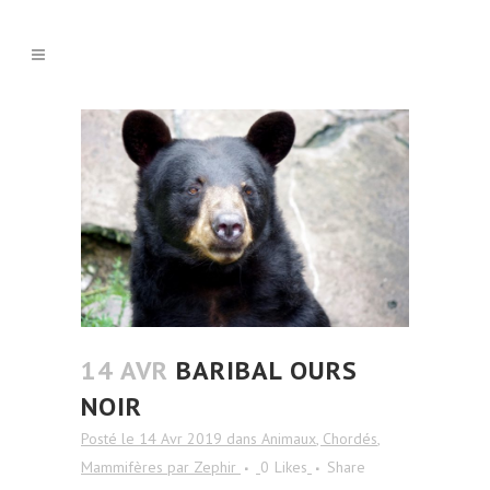
14 AVR
BARIBAL OURS
NOIR
Posté le 14 Avr 2019
dans
Animaux
,
Chordés
,
Mammifères
par
Zephir
0
Likes
Share