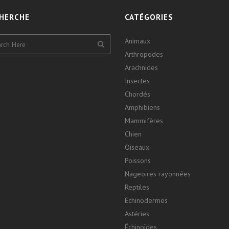
HERCHE
CATÉGORIES
Animaux
Arthropodes
Arachnides
Insectes
Chordés
Amphibiens
Mammifères
Chien
Oiseaux
Poissons
Nageoires rayonnées
Reptiles
Échinodermes
Astéries
Échinoïdes