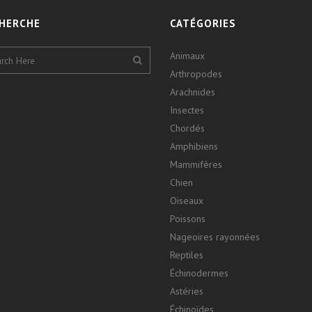
HERCHE
CATÉGORIES
Animaux
Arthropodes
Arachnides
Insectes
Chordés
Amphibiens
Mammifères
Chien
Oiseaux
Poissons
Nageoires rayonnées
Reptiles
Échinodermes
Astéries
Échinoïdes