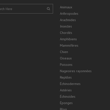
Animaux
Arthropodes
Arachnides
Insectes
Chordés
Amphibiens
Mammifères
Chien
Oiseaux
Poissons
Nageoires rayonnées
Reptiles
Échinodermes
Astéries
Échinoïdes
Éponges
Blog