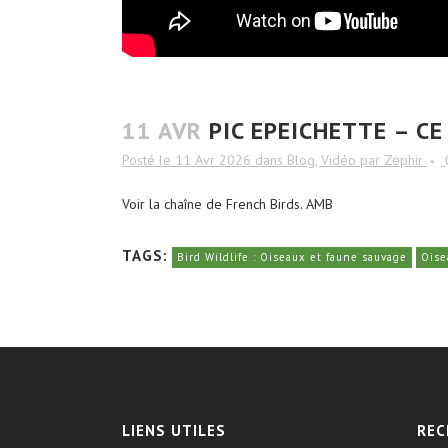
11 AVR
PIC EPEICHETTE – CE
Posté le 11 Avr 2026
dans
Blog
,
Vidéo
par
Zephir
Voir la chaîne de French Birds. AMB
TAGS:
Bird Wildlife : Oiseaux et faune sauvage
Oise
LIENS UTILES
REC