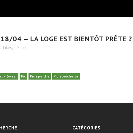
 18/04 – LA LOGE EST BIENTÔT PRÊTE ?
0
Likes
Share
aux (Aves)
Pic
Pic épeiche
Pic épeichette
HERCHE
CATÉGORIES