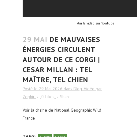
Voir la vidéo sur Youtube
29 MAI
DE MAUVAISES
ÉNERGIES CIRCULENT
AUTOUR DE CE CORGI |
CESAR MILLAN : TEL
MAÎTRE, TEL CHIEN
Posté le 29 Mai 2026
dans
Blog
,
Vidéo
par
Zephir
0
Likes
Share
Voir la chaîne de National Geographic Wild
France
TAGS: