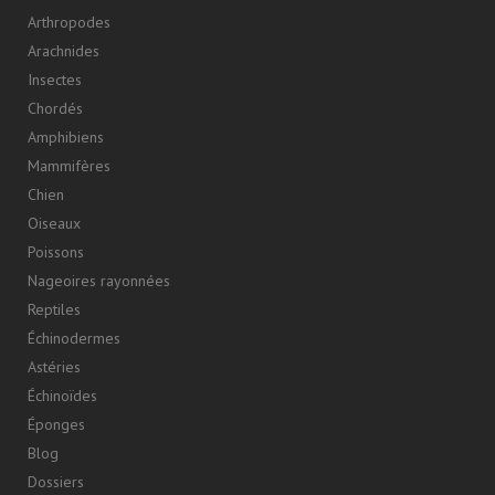
Arthropodes
Arachnides
Insectes
Chordés
Amphibiens
Mammifères
Chien
Oiseaux
Poissons
Nageoires rayonnées
Reptiles
Échinodermes
Astéries
Échinoïdes
Éponges
Blog
Dossiers