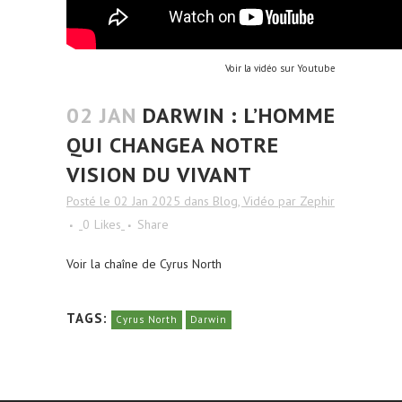
Voir la vidéo sur Youtube
02 JAN
DARWIN : L’HOMME
QUI CHANGEA NOTRE
VISION DU VIVANT
Posté le 02 Jan 2025
dans
Blog
,
Vidéo
par
Zephir
0
Likes
Share
Voir la chaîne de Cyrus North
TAGS:
Cyrus North
Darwin