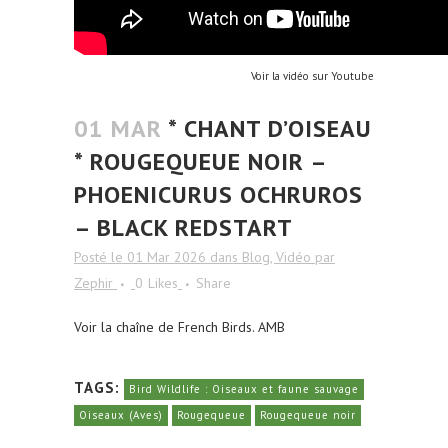
Voir la vidéo sur Youtube
01 MAR
* CHANT D’OISEAU
* ROUGEQUEUE NOIR –
PHOENICURUS OCHRUROS
– BLACK REDSTART
Posté le 01 Mar 2026
dans
Blog
,
Vidéo
par
Zephir
0
Likes
Share
Voir la chaîne de French Birds. AMB
TAGS:
Bird Wildlife : Oiseaux et faune sauvage
Oiseaux (Aves)
Rougequeue
Rougequeue noir