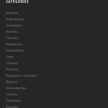
CATÉGORIES
Animaux
Arthropodes
Arachnides
Insectes
Chordés
Amphibiens
Mammifères
Chien
Oiseaux
Poissons
Nageoires rayonnées
Reptiles
Échinodermes
Astéries
Échinoïdes
Éponges