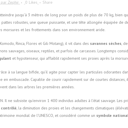
par
Zephir
0
Likes
Share
atteindre jusqu’à 3 mètres de long pour un poids de plus de 70 kg, bien 
es pattes robustes, une queue puissante, et une tête allongée équipée de d
es morsures et les frottements dans son environnement aride.
modo, Rinca, Flores et Gili Motang), il vit dans des
savannes sèches
, de
ochons sauvages, oiseaux, reptiles, et parfois de carcasses. Longtemps cons
gulant
et hypotenseur, qui affaiblit rapidement ses proies après la morsur
âce à sa langue bifide, qu’il agite pour capter les particules odorantes dans
aque en embuscade. Capable de courir rapidement sur de courtes distances, i
ivent dans les arbres les premières années.
N. Il ne subsiste qu’environ 1 400 individus adultes à l’état sauvage. Les 
 contrôlé
, la diminution des proies et les changements climatiques (élévati
 Patrimoine mondial de l’UNESCO, et considéré comme un
symbole national