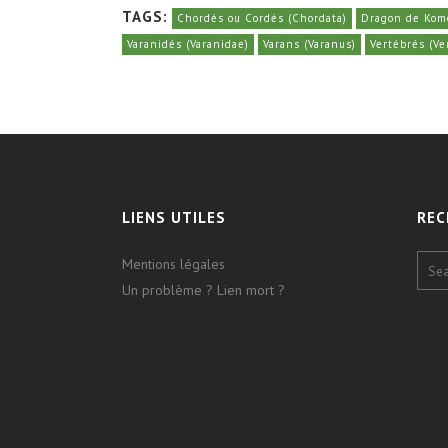
TAGS:
Chordés ou Cordés (Chordata)
Dragon de Kom
Varanidés (Varanidae)
Varans (Varanus)
Vertébrés (Ve
LIENS UTILES
REC
Mentions légales
Un problème ? Lien mort ?