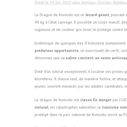
Posté le 14 Avr 2019
dans
Animaux
,
Chordés
,
Reptiles
Le Dragon de Komodo est un
lézard géant
, pouvant 
90 kg à l’état sauvage. Il possède un corps massif, d
rugueuse et de couleur gris-brun, le protège contre l
Endémique de quelques îles d’Indonésie (notamment Ko
prédateur opportuniste
, se nourrissant de cerfs, c
désormais que sa
salive contient un venin anticoa
Doté d’un odorat exceptionnel, il localise ses proies gr
kilomètres. Il chasse seul, de manière furtive, et att
jeunes, souvent menacés par les adultes cannibales, v
Le dragon de Komodo est
classé En danger
par l’UIC
naturel
, les catastrophes naturelles, le
tourisme non
protégé dans le parc national de Komodo, inscrit au