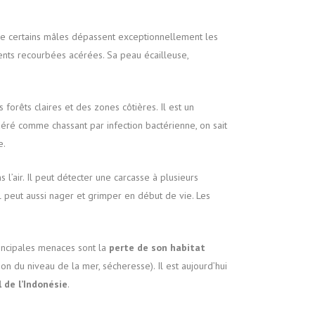
que certains mâles dépassent exceptionnellement les
ents recourbées acérées. Sa peau écailleuse,
s forêts claires et des zones côtières. Il est un
idéré comme chassant par infection bactérienne, on sait
e.
 l’air. Il peut détecter une carcasse à plusieurs
l peut aussi nager et grimper en début de vie. Les
principales menaces sont la
perte de son habitat
on du niveau de la mer, sécheresse). Il est aujourd’hui
 de l’Indonésie
.