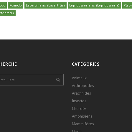
odo
Komodo
Lacertiliens (Lacertilia)
Lépidosauriens (Lepidosauria)
Plat
rtebrata)
HERCHE
CATÉGORIES
Animaux
Arthropodes
Arachnides
Insectes
Chordés
Amphibiens
Mammifères
Chien