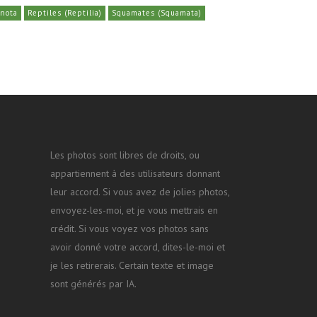
ynota
Reptiles (Reptilia)
Squamates (Squamata)
Les photos sont libres de droits, ou
appartiennent à des utilisateurs donnant
leur accord. Si vous avez de jolies photos,
envoyez-les-moi, et je vous mettrais en
crédit. Si vous voyez vos photos sans
avoir donné votre accord, dites-le-moi et
je les retirerais. Certain texte et image
sont générés par IA.