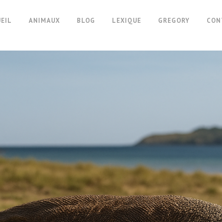
EIL
ANIMAUX
BLOG
LEXIQUE
GREGORY
CON