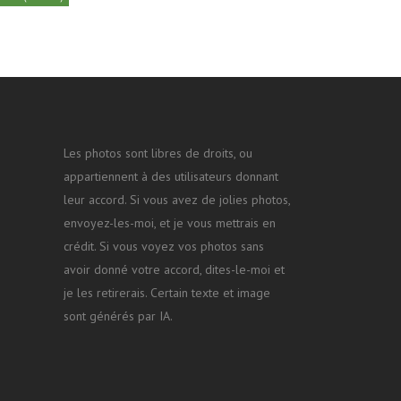
Les photos sont libres de droits, ou
appartiennent à des utilisateurs donnant
leur accord. Si vous avez de jolies photos,
envoyez-les-moi, et je vous mettrais en
crédit. Si vous voyez vos photos sans
avoir donné votre accord, dites-le-moi et
je les retirerais. Certain texte et image
sont générés par IA.