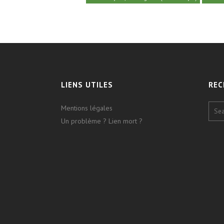
LIENS UTILES
REC
Mentions légales
Un problème ? Lien mort ?