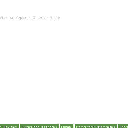
ères
par
Zephir
0
Likes
Share
s (Bovidae)
Euthériens (Eutheria)
Impala
Mammifères (Mammalia)
Théri