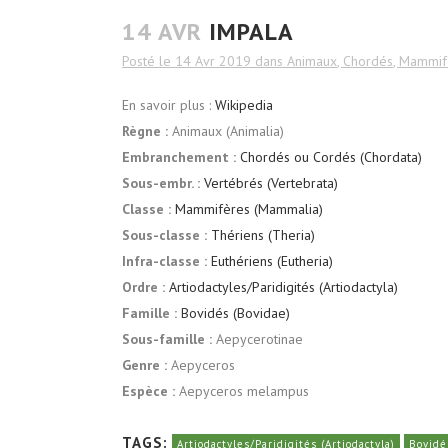
14 AVR
IMPALA
Posté le 14 Avr 2019
dans
Animaux
,
Chordés
,
Mammif
En savoir plus :
Wikipedia
Règne :
Animaux (Animalia)
Embranchement :
Chordés ou Cordés (Chordata)
Sous-embr. :
Vertébrés (Vertebrata)
Classe :
Mammifères (Mammalia)
Sous-classe :
Thériens (Theria)
Infra-classe :
Euthériens (Eutheria)
Ordre :
Artiodactyles/Paridigités (Artiodactyla)
Famille :
Bovidés (Bovidae)
Sous-famille :
Aepycerotinae
Genre :
Aepyceros
Espèce :
Aepyceros melampus
TAGS:
Artiodactyles/Paridigités (Artiodactyla)
Bovidé