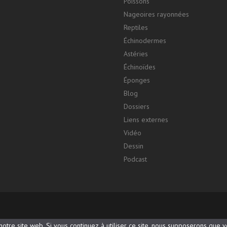
Poissons
Nageoires rayonnées
Reptiles
Échinodermes
Astéries
Échinoïdes
Éponges
Blog
Dossiers
Liens externes
Vidéo
Dessin
Podcast
otre site web. Si vous continuez à utiliser ce site, nous supposerons que vo