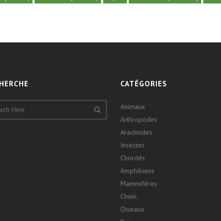
HERCHE
CATÉGORIES
Animaux
Arthropodes
Arachnides
Insectes
Chordés
Amphibiens
Mammifères
Chien
Oiseaux