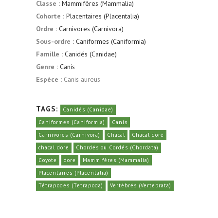
Classe :
Mammifères (Mammalia)
Cohorte :
Placentaires (Placentalia)
Ordre :
Carnivores (Carnivora)
Sous-ordre :
Caniformes (Caniformia)
Famille :
Canidés (Canidae)
Genre :
Canis
Espèce :
Canis aureus
TAGS:
Canidés (Canidae)
Caniformes (Caniformia)
Canis
Carnivores (Carnivora)
Chacal
Chacal doré
chacal dore
Chordés ou Cordés (Chordata)
Coyote
dore
Mammifères (Mammalia)
Placentaires (Placentalia)
Tétrapodes (Tetrapoda)
Vertébrés (Vertebrata)