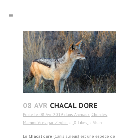
08 AVR
CHACAL DORE
Posté le 08 Avr 2019
dans
Animaux
,
Chordés
,
Mammifères
par
Zephir
0
Likes
Share
Le
Chacal doré
(Canis aureus) est une espèce de