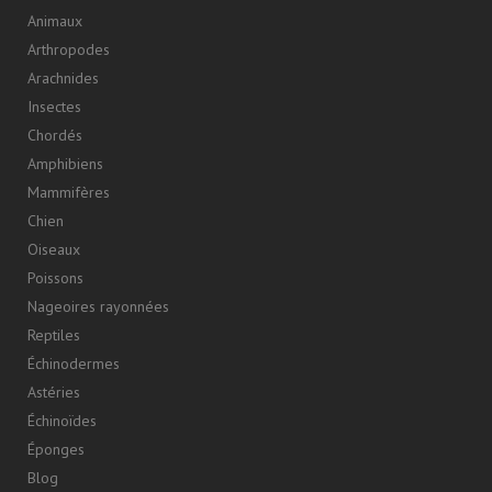
Animaux
Arthropodes
Arachnides
Insectes
Chordés
Amphibiens
Mammifères
Chien
Oiseaux
Poissons
Nageoires rayonnées
Reptiles
Échinodermes
Astéries
Échinoïdes
Éponges
Blog