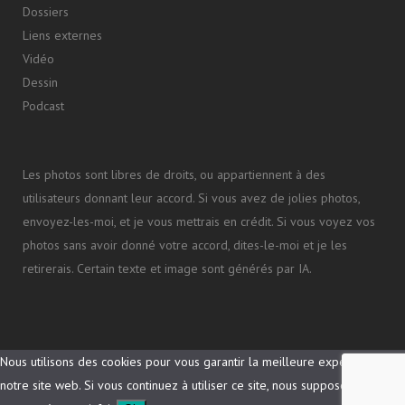
Dossiers
Liens externes
Vidéo
Dessin
Podcast
Les photos sont libres de droits, ou appartiennent à des
utilisateurs donnant leur accord. Si vous avez de jolies photos,
envoyez-les-moi, et je vous mettrais en crédit. Si vous voyez vos
photos sans avoir donné votre accord, dites-le-moi et je les
retirerais. Certain texte et image sont générés par IA.
Nous utilisons des cookies pour vous garantir la meilleure expérience sur
notre site web. Si vous continuez à utiliser ce site, nous supposerons que